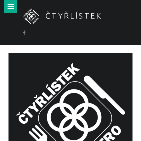
PRIMARY MENU
ČTYŘLÍSTEK
Fa
Bistro zdravého stravování Čtyřlístek