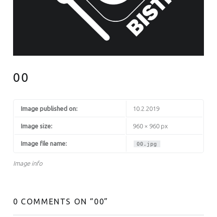
00
Image published on:
10.2.2019
Image size:
960 × 960 px
Image file name:
00.jpg
Image info
0 COMMENTS ON “
00
”